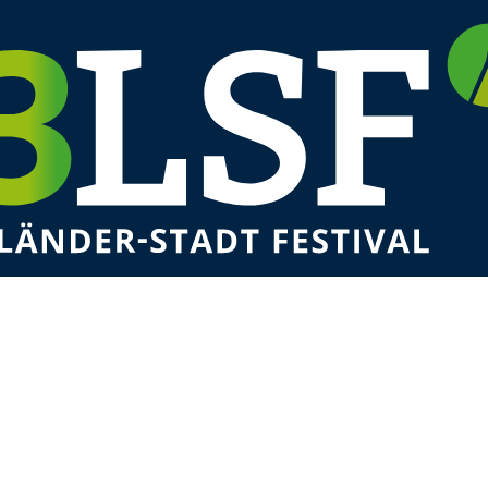
tz
0 Uhr Stadtmusik Weil am Rhein
0 Uhr Riserva Moac
0 Uhr Gallowstreet