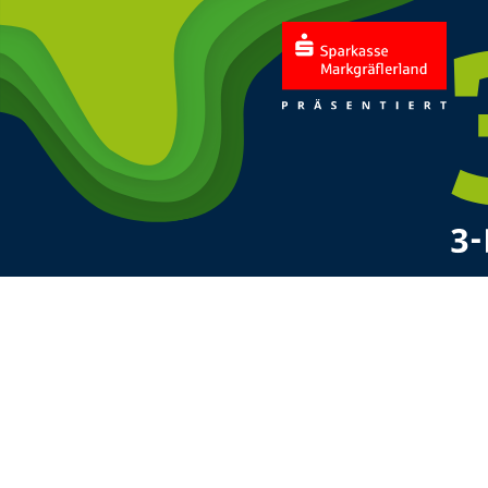
Start
Freitag, 12. Juni 2026
Rathauspla
Samstag, 13. Juni 2026
17:0
18:3
21:0