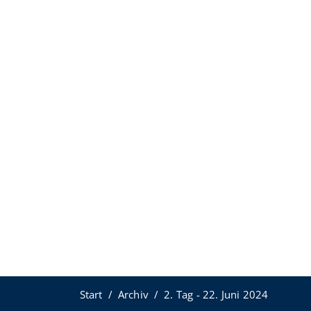
20:30 Uhr Improvisante
Sparkassenplatz
17:30 Uhr Ça Gaze
17:45 Uhr Chnopfi Band
18:30 Uhr Castle Groove Festiv
18:45 Uhr Chnopfi Band
19:30 Uhr Ça Gaze
19:45 Uhr Bonds Festival Comb
21:30 Uhr Castle Groove Festiv
21:45 Uhr Bonds Festival Comb
22:15 Uhr Castle Groove Festiv
Start
Archiv
2. Tag - 22. Juni 2024