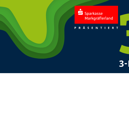
Start
Freitag, 12. Juni 2026
Rathauspla
Samstag, 13. Juni 2026
17:0
18:3
21:0