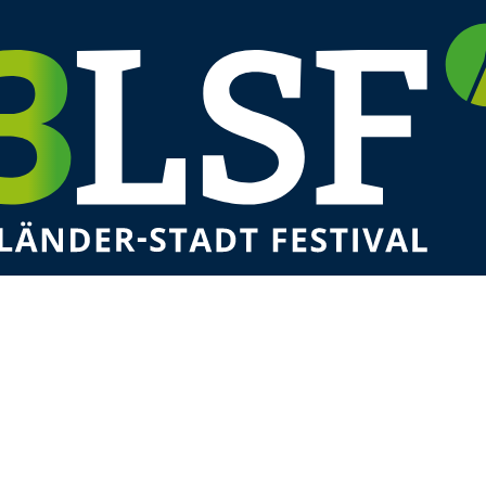
tz
0 Uhr Stadtmusik Weil am Rhein
0 Uhr Riserva Moac
0 Uhr Gallowstreet